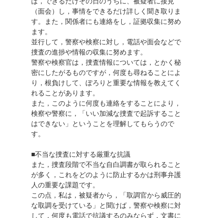
ば，できるだけその日のうちに、被疑者に接見
（面会）し，事情をできるだけ詳しく聞き取りま
す。また，関係者にも連絡をし，証拠収集に努め
ます。
並行して，警察や検察に対し，電話や面会などで
捜査の進捗や情報の収集に努めます。
警察や検察官は，捜査情報については，とかく秘
密にしたがるものですが，何度も尋ねることによ
り，根負けして、ぽろりと重要な情報を教えてく
れることがあります。
また，このように何度も連絡をすることにより，
検察や警察に，「いい加減な捜査で起訴すること
はできない」ということを理解してもらうので
す。
■不当な捜査に対する厳重な抗議
また，捜査段階で不当な自白調書が取られること
が多く，これをどのように防止するかは刑事弁護
人の重要な課題です。
この点，私は，被疑者から，「取調官から威圧的
な取調を受けている」と聞けば，警察や検察に対
して，何度も電話で抗議するのみならず，文書に