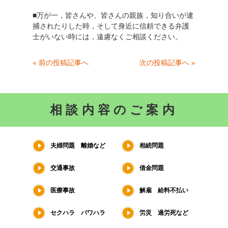
■万が一，皆さんや、皆さんの親族，知り合いが逮
捕されたりした時，そして身近に信頼できる弁護
士がいない時には，遠慮なくご相談ください。
« 前の投稿記事へ
次の投稿記事へ »
相談内容のご案内
夫婦問題 離婚など
相続問題
交通事故
借金問題
医療事故
解雇 給料不払い
セクハラ パワハラ
労災 過労死など