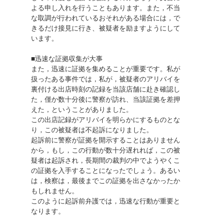
よる申し入れを行うこともあります。また，不当
な取調が行われているおそれがある場合には，で
きるだけ接見に行き、被疑者を励ますようにして
います。
■迅速な証拠収集が大事
また，迅速に証拠を集めることが重要です。私が
扱ったある事件では，私が，被疑者のアリバイを
裏付ける出店時刻の記録を当該店舗に赴き確認し
た，僅か数十分後に警察が訪れ、当該証拠を差押
えた，ということがありました。
この出店記録がアリバイを明らかにするものとな
り，この被疑者は不起訴になりました。
起訴前に警察が証拠を開示することはありません
から，もし，この行動が数十分遅れれば，この被
疑者は起訴され，長期間の裁判の中でようやくこ
の証拠を入手することになったでしょう。あるい
は，検察は，最後までこの証拠を出さなかったか
もしれません。
このように起訴前弁護では，迅速な行動が重要と
なります。