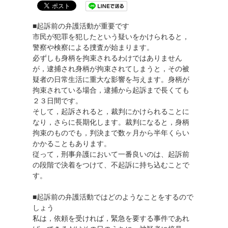
■起訴前の弁護活動が重要です
市民が犯罪を犯したという疑いをかけられると，
警察や検察による捜査が始まります。
必ずしも身柄を拘束されるわけではありません
が，逮捕され身柄が拘束されてしまうと，その被
疑者の日常生活に重大な影響を与えます。身柄が
拘束されている場合，逮捕から起訴まで長くても
２３日間です。
そして，起訴されると，裁判にかけられることに
なり，さらに長期化します。裁判になると，身柄
拘束のものでも，判決まで数ヶ月から半年くらい
かかることもあります。
従って，刑事弁護において一番良いのは、起訴前
の段階で決着をつけて、不起訴に持ち込むことで
す。
■起訴前の弁護活動ではどのようなことをするので
しょう
私は，依頼を受ければ，緊急を要する事件であれ