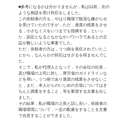
■参考になるかは分かりませんが，私は以前，次の
ような相談を受け対応をしました。
この依頼者の方も，やはり職場で陰湿な嫌がらせ
を受けていたのですが，ただ，過度の残業をさせ
る，小さなミスをいつまでも指摘する，といっ
た，訴訟となるとなかなかパワハラであるとの立
証が難しいような事案でした。
ただ，依頼者の方は，うつ病を発症されていたこ
とから，なんらかの対応はせざるを得ませんでし
た。
そこで，私が代理人となって，その会社の社長，
及び職場の上司に対し，厚労省のガイドラインな
どを用い，うつ病であり過度の残業をさせないこ
と，また，本人からのいじめの主張についてはき
ちんと調査をすること，等を要望する文書を出し
ました。
その結果，私が職場の上長と話し合い，依頼者の
職場環境について，一定の配慮をすることを文書
で合意することができました。