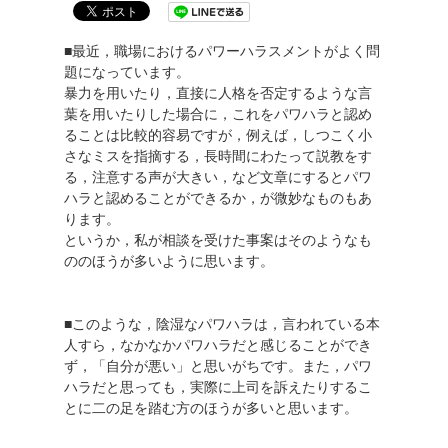
■最近，職場におけるパワーハラスメントがよく問
題になっています。
暴力を用いたり，直接に人格を否定するような言
葉を用いたりした場合に，これをパワハラと認め
ることは比較的容易ですが，例えば，しつこく小
さなミスを指摘する，長時間にわたって説教をす
る，注意する声が大きい，など文章にするとパワ
ハラと認めることができるか，が微妙なものもあ
ります。
というか，私が相談を受けた事案はそのようなも
ののほうが多いように思います。
■このような，陰湿なパワハラは，言われている本
人すら，なかなかパワハラだと感じることができ
ず，「自分が悪い」と思いがちです。また，パワ
ハラだと思っても，実際に上司を訴えたりするこ
とに二の足を踏む方のほうが多いと思います。