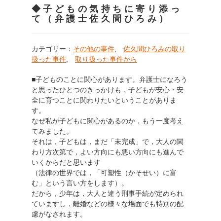
◆子どもの気持ちに寄り添っ
て（弁護士佐久間ひろみ）
カテゴリー：
その他の事件
,
佐久間ひろみの取り
扱った事件
,
取り扱った事件から
■子どものことに関心があります。弁護士になろう
と思ったひとつのきっかけも，子どもが安心・安
全に育つことに関わりたいということがありま
す。
なぜ私が子どもに関心があるのか，もう一度考え
てみました。
それは，子どもは，まだ「未完成」で，大人の関
わり方次第で，よい方向にも悪い方向にも進んで
いくからだと思います
（法律の世界では，「可塑性（かそせい）に富
む」という言い方をします）。
だから，少年は，大人と違う刑事手続が定められ
ていますし，離婚などの様々な場面でも特別の配
慮がなされます。