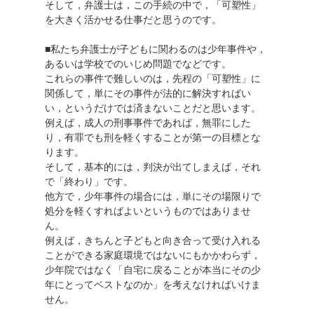
そして，弁護士は，この手続の中で，「可塑性」
を大きく活かせる仕事だと思うのです。
■私たち弁護士が子どもに関わるのは少年事件や，
あるいは学校でのいじめ問題でなどです。
これらの事件で難しいのは，先程の「可塑性」に
関係して，単にその事件が法的に解決すればい
い，というだけでは済まないことだと思います。
例えば，成人の刑事事件であれば，無罪にした
り，有罪でも刑を軽くすることが第一の目標とな
ります。
そして，基本的には，判決が出てしまえば，それ
で「終わり」です。
他方で，少年事件の場合には，単にその場限りで
処分を軽くすればよいというものではありませ
ん。
例えば，きちんと子どもと向き合って受け入れる
ことができる家庭環境ではないにもかかわらず，
少年院ではなく「自宅に戻ることが本当にその少
年にとってベストなのか」を考えなければいけま
せん。