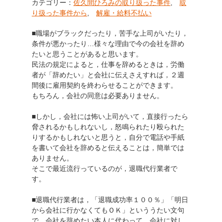
カテゴリー：
佐久間ひろみの取り扱った事件
,
取
り扱った事件から
,
解雇・給料不払い
■職場がブラックだったり，苦手な上司がいたり，
条件が悪かったり…様々な理由で今の会社を辞め
たいと思うことがあると思います。
民法の規定によると，仕事を辞めるときは，労働
者が「辞めたい」と会社に伝えさえすれば，２週
間後に雇用契約を終わらせることができます。
もちろん，会社の同意は必要ありません。
■しかし，会社には怖い上司がいて，直接行ったら
脅されるかもしれないし，怒鳴られたり殴られた
りするかもしれないと思うと，自分で電話や手紙
を書いて会社を辞めると伝えることは，簡単では
ありません。
そこで最近流行っているのが，退職代行業者で
す。
■退職代行業者は，「退職成功率１００％」「明日
から会社に行かなくてもＯＫ」といううたい文句
で，会社を辞めたい本人に代わって，会社に対し