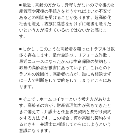
■ 最近，高齢の方から，身寄りがないので今後の財
産管理や死後の手続きをどうすればよいか不安で
あるとの相談を受けることがあります。超高齢化
社会を迎え，親族に迷惑をかけずに老後を送りた
いという方が増えているのではないかと感じま
す。
■ しかし，このような高齢者を狙ったトラブルは数
多く存在します。還付金詐欺，リフォーム詐欺，
最近ニュースになったかんぽ生命保険の契約も，
独居の高齢者が被害にあっています。これらのト
ラブルの原因は，高齢者の方が，誰にも相談せず
に一人で判断をして契約をしてしまうところにあ
ります。
■ そこで，ホームロイヤーという考え方がありま
す。高齢者の方が，財産管理能力が落ちてきたと
きに備えて，弁護士と任意後見契約と見守り契約
をする方法です。この場合，何か高額な契約をす
るときも，弁護士に相談してからにしようという
意識になります。