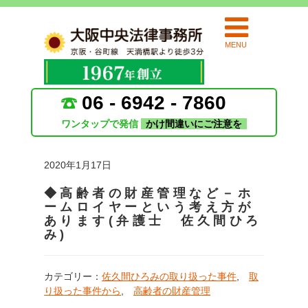
MENU
06 - 6942 - 7860
ワンタップで発信
かけ間違いにご注意を
2020年1月17日
◆高齢者の財産管理など－ホ
ームロイヤーという考え方が
あります(弁護士 佐久間ひろ
み)
カテゴリー：
佐久間ひろみの取り扱った事件
,
取
り扱った事件から
,
高齢者の財産管理