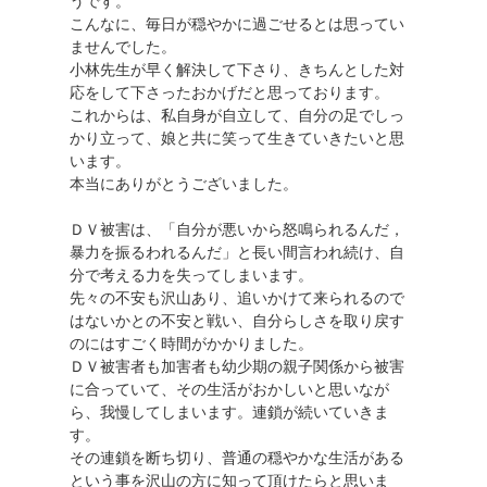
うです。
こんなに、毎日が穏やかに過ごせるとは思ってい
ませんでした。
小林先生が早く解決して下さり、きちんとした対
応をして下さったおかげだと思っております。
これからは、私自身が自立して、自分の足でしっ
かり立って、娘と共に笑って生きていきたいと思
います。
本当にありがとうございました。
ＤＶ被害は、「自分が悪いから怒鳴られるんだ，
暴力を振るわれるんだ」と長い間言われ続け、自
分で考える力を失ってしまいます。
先々の不安も沢山あり、追いかけて来られるので
はないかとの不安と戦い、自分らしさを取り戻す
のにはすごく時間がかかりました。
ＤＶ被害者も加害者も幼少期の親子関係から被害
に合っていて、その生活がおかしいと思いなが
ら、我慢してしまいます。連鎖が続いていきま
す。
その連鎖を断ち切り、普通の穏やかな生活がある
という事を沢山の方に知って頂けたらと思いま