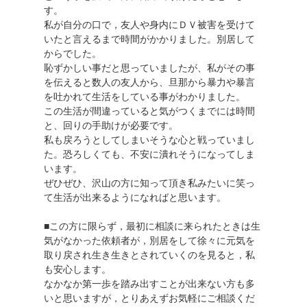
す。
私が自分の口で，友人や身内にＤＶ被害を受けて
いたと言えるまで時間がかかりました。別居して
からでした。
恥ずかしい事だと思っていましたが、私がその事
を伝えると数人の友人から、旦那から暴力や暴言
を吐かれて生活をしている事がわかりました。
この生活が間違っていると気がつくまでには時間
と、回りの手助けが必要です。
私も戻ろうとしてしまいそうな心と戦っていまし
た。恐ろしくても、不安に潰れそうになってしま
います。
ぜひぜひ、沢山の方に知って頂き私みたいに笑っ
て生活が出来るようになればと思います。
■この方に限らず，最初に相談に来られたときは生
気がなかった依頼者が，別居をして徐々に元気を
取り戻され生き生きとされていくのを見ると，私
も安心します。
なかなか第一歩を踏み出すことが出来ない方も多
いと思いますが，とりあえずお気軽にご相談くだ