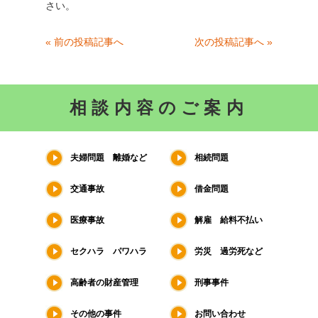
さい。
« 前の投稿記事へ
次の投稿記事へ »
相談内容のご案内
夫婦問題 離婚など
相続問題
交通事故
借金問題
医療事故
解雇 給料不払い
セクハラ パワハラ
労災 過労死など
高齢者の財産管理
刑事事件
その他の事件
お問い合わせ