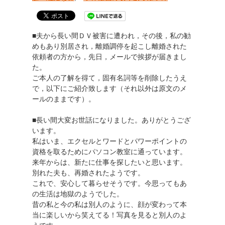
■夫から長い間ＤＶ被害に遭われ，その後，私の勧
めもあり別居され，離婚調停を起こし離婚された
依頼者の方から，先日，メールで挨拶が届きまし
た。
ご本人の了解を得て，固有名詞等を削除したうえ
で，以下にご紹介致します（それ以外は原文のメ
ールのままです）。
■長い間大変お世話になりました。ありがとうござ
います。
私はいま、エクセルとワードとパワーポイントの
資格を取るためにパソコン教室に通っています。
来年からは、新たに仕事を探したいと思います。
別れた夫も、再婚されたようです。
これで、安心して暮らせそうです。今思ってもあ
の生活は地獄のようでした。
昔の私と今の私は別人のように、顔が変わって本
当に楽しいから笑えてる！写真を見ると別人のよ