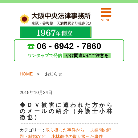
MENU
06 - 6942 - 7860
ワンタップで発信
かけ間違いにご注意を
HOME
お知らせ
2018年10月24日
◆ＤＶ被害に遭われた方から
のメールの紹介（弁護士小林
徹也）
カテゴリー：
取り扱った事件から
,
夫婦間の問
題・離婚など
,
小林徹也の取り扱った事件