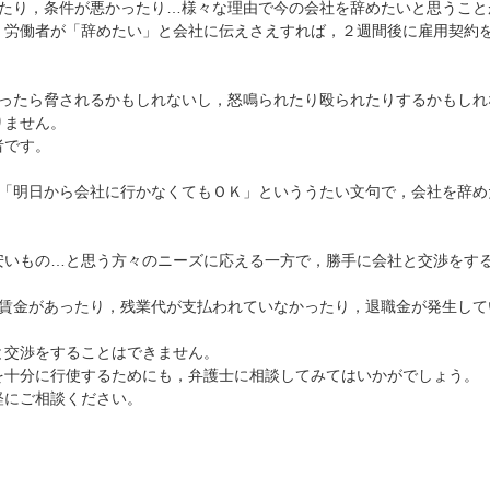
いたり，条件が悪かったり…様々な理由で今の会社を辞めたいと思うこと
，労働者が「辞めたい」と会社に伝えさえすれば，２週間後に雇用契約
行ったら脅されるかもしれないし，怒鳴られたり殴られたりするかもしれ
りません。
者です。
」「明日から会社に行かなくてもＯＫ」といううたい文句で，会社を辞め
安いもの…と思う方々のニーズに応える一方で，勝手に会社と交渉をす
の賃金があったり，残業代が支払われていなかったり，退職金が発生して
と交渉をすることはできません。
を十分に行使するためにも，弁護士に相談してみてはいかがでしょう。
軽にご相談ください。