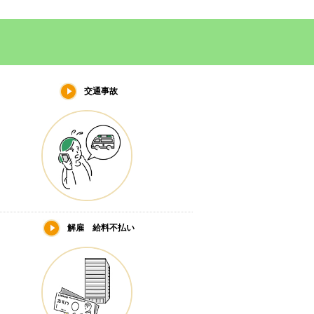
交通事故
解雇 給料不払い