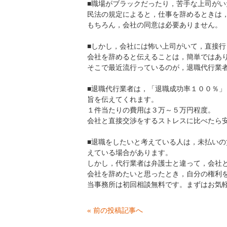
■職場がブラックだったり，苦手な上司が
民法の規定によると，仕事を辞めるときは
もちろん，会社の同意は必要ありません。
■しかし，会社には怖い上司がいて，直接
会社を辞めると伝えることは，簡単ではあ
そこで最近流行っているのが，退職代行業
■退職代行業者は，「退職成功率１００％
旨を伝えてくれます。
１件当たりの費用は３万～５万円程度。
会社と直接交渉をするストレスに比べたら
■退職をしたいと考えている人は，未払い
えている場合があります。
しかし，代行業者は弁護士と違って，会社
会社を辞めたいと思ったとき，自分の権利
当事務所は初回相談無料です。まずはお気
« 前の投稿記事へ