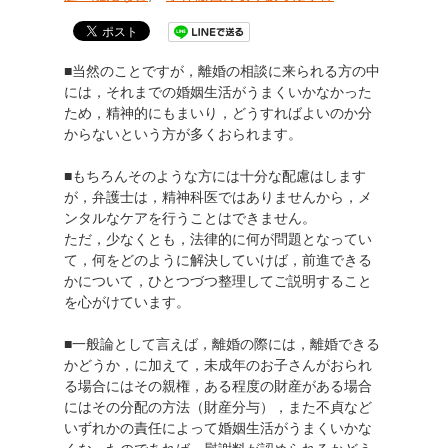
■当然のことですが，離婚の相談に来られる方の中
には，それまでの婚姻生活がうまくいかなかった
ため，精神的にもまいり，どうすればよいのか分
からないという方が多くおられます。
■もちろんそのような方には十分な配慮はします
が，弁護士は，精神科医ではありませんから，メ
ンタルなケアを行うことはできません。
ただ，少なくとも，法律的に何が問題となってい
て，何をどのように解決していけば，前進できる
かについて，ひとつづつ整理してご説明すること
を心がけています。
■一般論として言えば，離婚の際には，離婚できる
かどうか，に加えて，未成年のお子さんがおられ
る場合にはその親権，ある程度の財産がある場合
にはその分配の方法（財産分与），また不貞など
いずれかの責任によって婚姻生活がうまくいかな