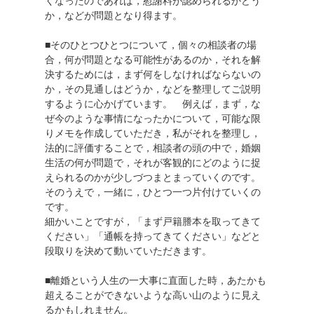
くなったのであれば，慰謝料が認められるかどう
か，などが問題となり得ます。
■そのひとつひとつについて，個々の相談者の場
合，何が問題となる可能性があるのか，それを解
決するためには，まず何をしなければならないの
か，その見通しはどうか，などを整理してご説明
するように心かげています。 例えば，まず，な
ぜ今のような事情になったかについて，可能な限
りメモを作成していただき，私がそれを整理し，
法的に評価することで，相談者の頭の中で，婚姻
生活の何が問題で，それが客観的にどのように捉
えられるのかが少しづつまとまっていくのです。
そのうえで，一緒に，ひとつ一つ片付けていくの
です。
細かいことですが，「まず戸籍謄本を取ってきて
ください」「通帳を持ってきてください」などと
段取りを決めて動いていただきます。
■離婚という人生の一大事に直面した時，あたかも
超えることができないような高い山のように見え
るかもしれません。