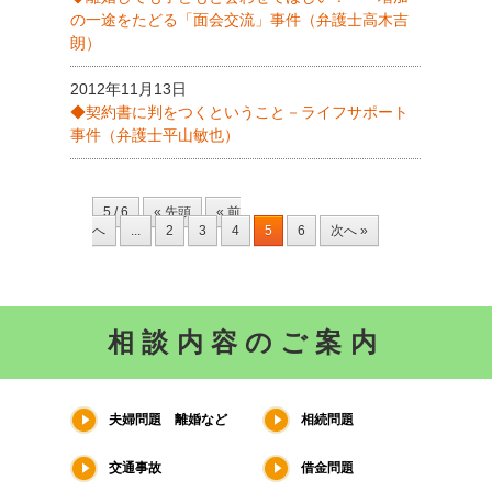
の一途をたどる「面会交流」事件（弁護士高木吉
朗）
2012年11月13日
◆契約書に判をつくということ－ライフサポート
事件（弁護士平山敏也）
5 / 6
« 先頭
« 前
へ
...
2
3
4
5
6
次へ »
相談内容のご案内
夫婦問題 離婚など
相続問題
交通事故
借金問題